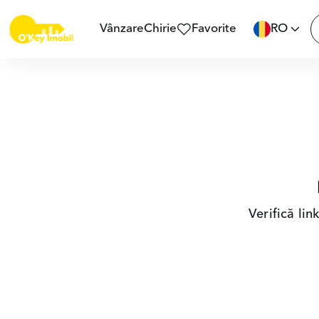
Vânzare
Chirie
Favorite
RO
Verifică li