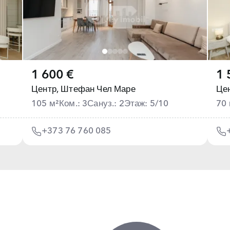
1 600 €
1 
Центр,
Штефан Чел Маре
Цен
105 м²
Ком.: 3
Сануз.: 2
Этаж: 5/10
70 
+373 76 760 085