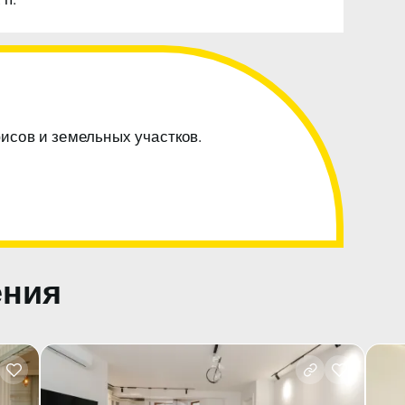
 п.
фисов и земельных участков.
ения