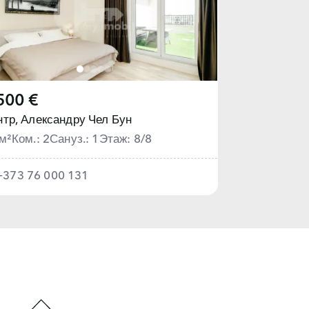
500 €
тр,
Александру Чел Бун
м²
Ком.: 2
Сануз.: 1
Этаж: 8/8
+373 76 000 131