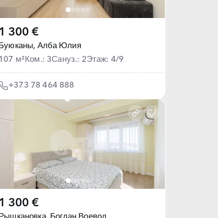
1 300 €
Буюканы,
Алба Юлия
107 м²
Ком.: 3
Сануз.: 2
Этаж: 4/9
+373 78 464 888
1 300 €
Рышкановка,
Богдан Воевод