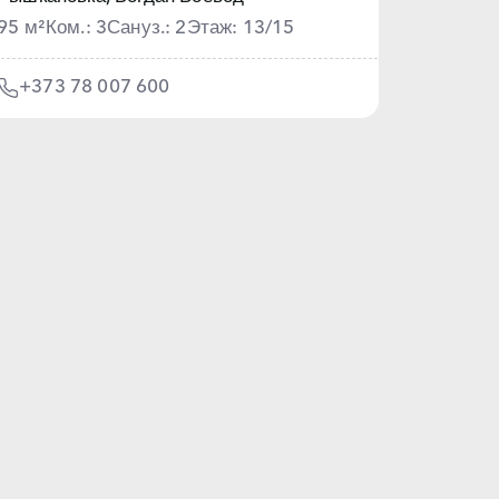
95 м²
Ком.: 3
Сануз.: 2
Этаж: 13/15
+373 78 007 600