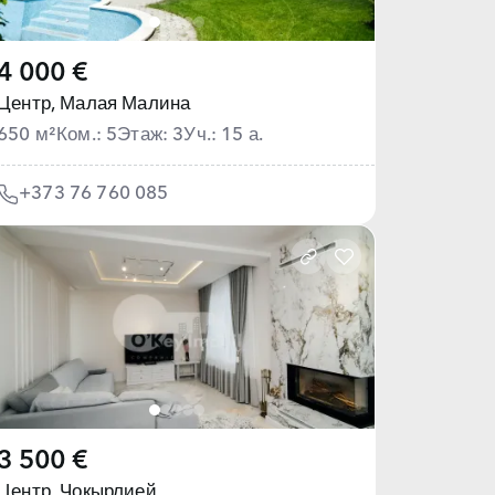
4 000 €
Центр,
Малая Малина
650 м²
Ком.: 5
Этаж: 3
Уч.: 15 а.
+373 76 760 085
3 500 €
Центр,
Чокырлией