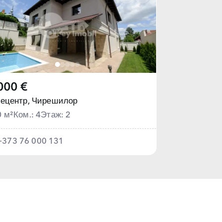
000 €
ецентр,
Чирешилор
0 м²
Ком.: 4
Этаж: 2
+373 76 000 131