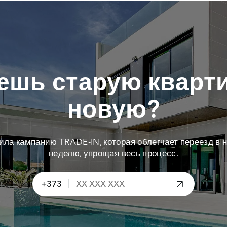
ешь старую кварти
новую?
тила кампанию TRADE-IN, которая облегчает переезд в н
неделю, упрощая весь процесс.
|
+373