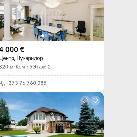
4 000 €
Центр,
Нукарилор
320 м²
Ком.: 5
Этаж: 2
+373 76 760 085