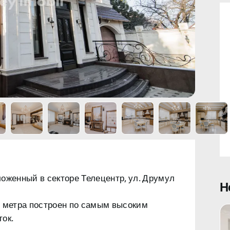
ложенный в
секторе Телецентр, ул. Друмул
Н
 метра
построен по самым высоким
ок.