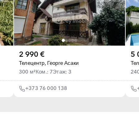
2 990 €
5 
Телецентр,
Георге Асаки
Тел
300 м²
Ком.: 7
Этаж: 3
24
+373 76 000 138