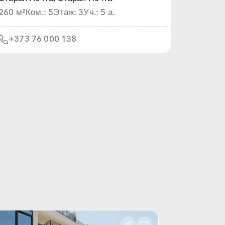
260 м²
Ком.: 5
Этаж: 3
Уч.: 5 а.
+373 76 000 138