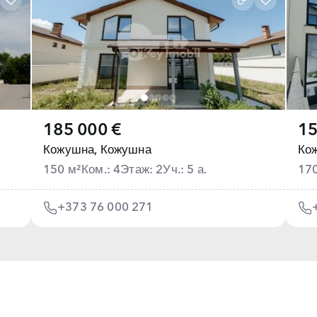
185 000 €
15
Кожушна,
Кожушна
Ко
150 м²
Ком.: 4
Этаж: 2
Уч.: 5 а.
17
+373 76 000 271