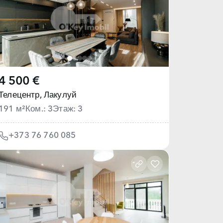
4 500 €
Телецентр,
Лакулуй
191 м²
Ком.: 3
Этаж: 3
+373 76 760 085