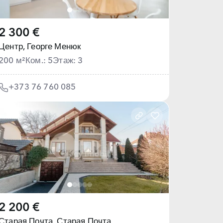
2 300 €
Центр,
Георге Менюк
200 м²
Ком.: 5
Этаж: 3
+373 76 760 085
2 200 €
Старая Почта,
Старая Почта