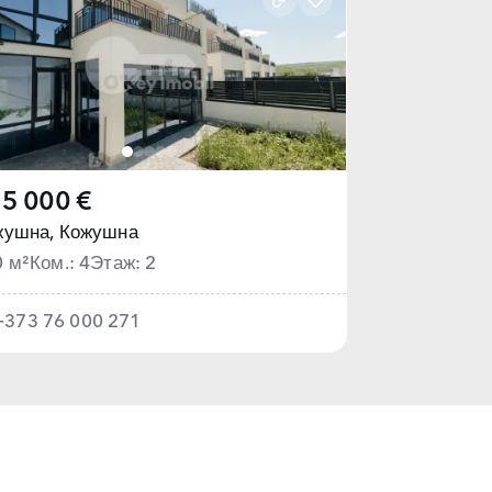
5 000 €
жушна,
Кожушна
0 м²
Ком.: 4
Этаж: 2
+373 76 000 271