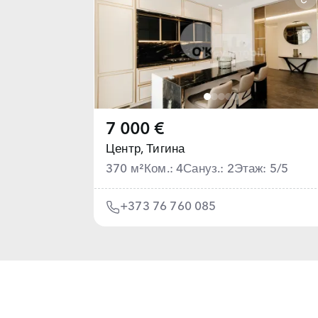
7 000 €
Центр,
Тигина
370 м²
Ком.: 4
Сануз.: 2
Этаж: 5/5
+373 76 760 085