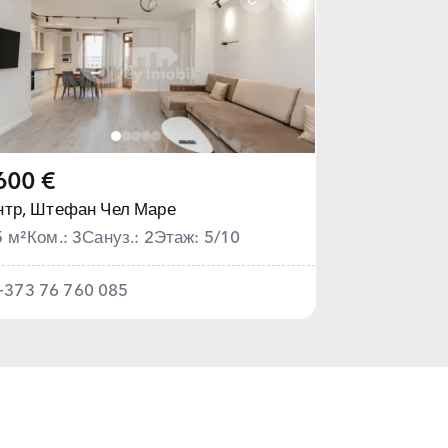
600 €
тр,
Штефан Чел Маре
5 м²
Ком.: 3
Сануз.: 2
Этаж: 5/10
+373 76 760 085