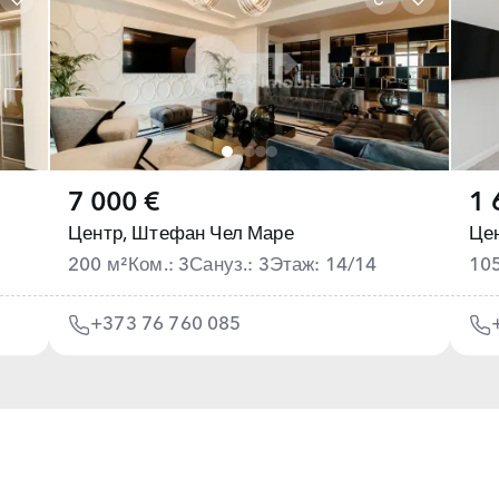
7 000 €
1 
Центр,
Штефан Чел Маре
Цен
200 м²
Ком.: 3
Сануз.: 3
Этаж: 14/14
10
+373 76 760 085