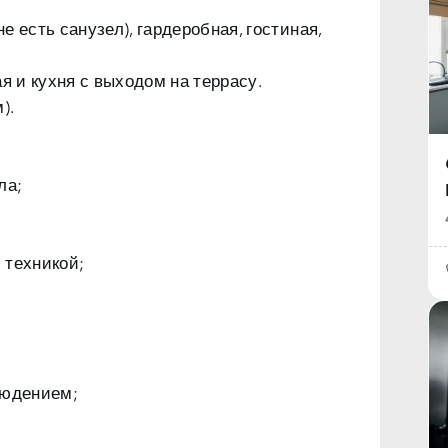
не есть санузел), гардеробная, гостиная,
ная и кухня с выходом на террасу.
).
ла;
 техникой;
людением;