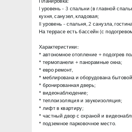
Планировка:
I уровень – 3 спальни (в главной спаль
кухня, санузел, кладовая;
II уровень – спальня, 2 санузла, гости
На террасе есть бассейн (с подогревом
Характеристики:
* автономное отопление + подогрев по
* термопанели + панорамные окна;
* евро ремонт,
* меблирована и оборудована бытовой
* бронированная дверь;
* видеонаблюдение;
* теплоизоляция и звукоизоляция;
* лифт в квартиру;
* частный двор с охраной и видеонаб
* подземное парковочное место.