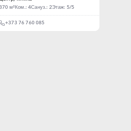
370 м²
Ком.: 4
Сануз.: 2
Этаж: 5/5
+373 76 760 085