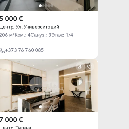
5 000 €
Центр,
Ул. Университэций
206 м²
Ком.: 4
Сануз.: 3
Этаж: 1/4
+373 76 760 085
7 000 €
Центр,
Тигина