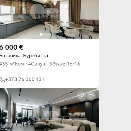
6 000 €
Ботаника,
Буребиста
435 м²
Ком.: 4
Сануз.: 5
Этаж: 16/16
+373 76 000 131