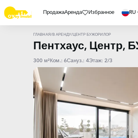
Продажа
Аренда
Избранное
RU
ГЛАВНАЯ
/
В АРЕНДУ
/
ЦЕНТР БУЖОРИЛОР
Пентхаус, Центр,
300 м²
Ком.: 6
Сануз.: 4
Этаж: 2/3