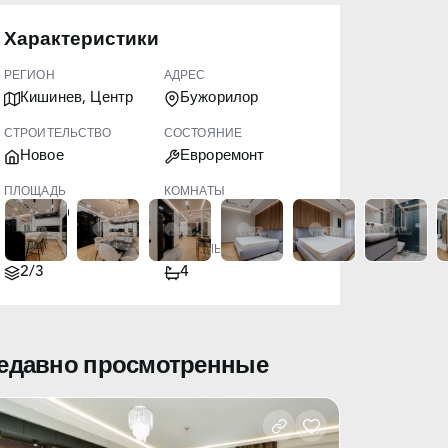
Характеристики
РЕГИОН
АДРЕС
Кишинев, Центр
Бужорилор
СТРОИТЕЛЬСТВО
СОСТОЯНИЕ
Новое
Евроремонт
ПЛОЩАДЬ
КОМНАТЫ
300.00
6
ЭТАЖ
САНУЗЛЫ
2/3
4
едавно просмотренные