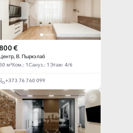
800 €
Центр,
В. Пыркэлаб
50 м²
Ком.: 1
Сануз.: 1
Этаж: 4/6
+373 76 760 099