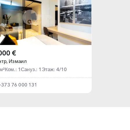
000 €
тр,
Измаил
м²
Ком.: 1
Сануз.: 1
Этаж: 4/10
+373 76 000 131