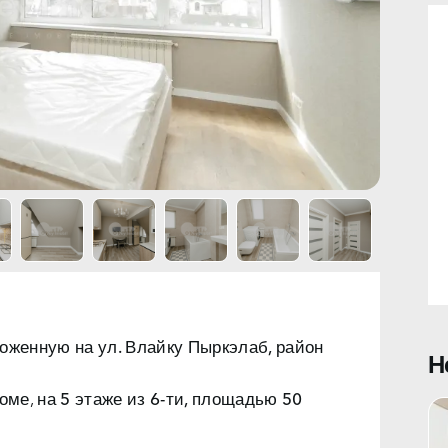
ложенную на
ул. Влайку Пыркэлаб, район
Н
оме, на
5 этаже из 6-ти, площадью 50