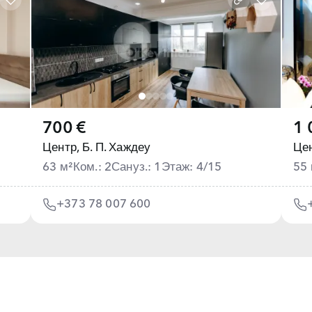
700 €
1 
Центр,
Б. П. Хаждеу
Цен
63 м²
Ком.: 2
Сануз.: 1
Этаж: 4/15
55 
+373 78 007 600