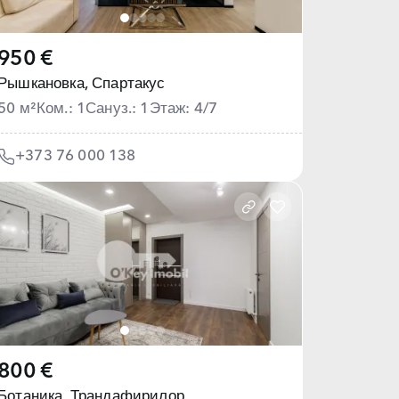
950 €
Рышкановка,
Спартакус
50 м²
Ком.: 1
Сануз.: 1
Этаж: 4/7
+373 76 000 138
800 €
Ботаника,
Трандафирилор