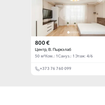
800 €
Центр,
В. Пыркэлаб
50 м²
Ком.: 1
Сануз.: 1
Этаж: 4/6
+373 76 760 099