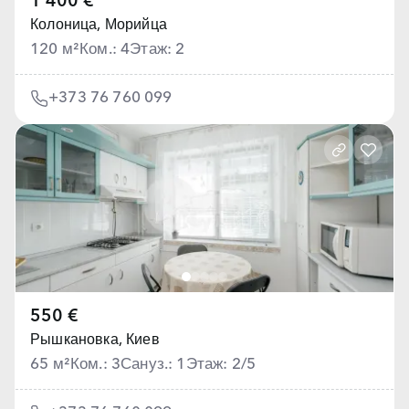
1 400 €
Колоница,
Морийца
120 м²
Ком.: 4
Этаж: 2
+373 76 760 099
550 €
Рышкановка,
Киев
65 м²
Ком.: 3
Сануз.: 1
Этаж: 2/5