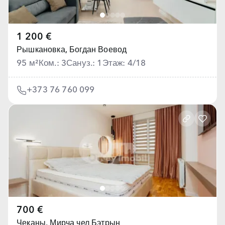
1 200 €
Рышкановка,
Богдан Воевод
95 м²
Ком.: 3
Сануз.: 1
Этаж: 4/18
+373 76 760 099
700 €
Чеканы,
Мирча чел Бэтрын