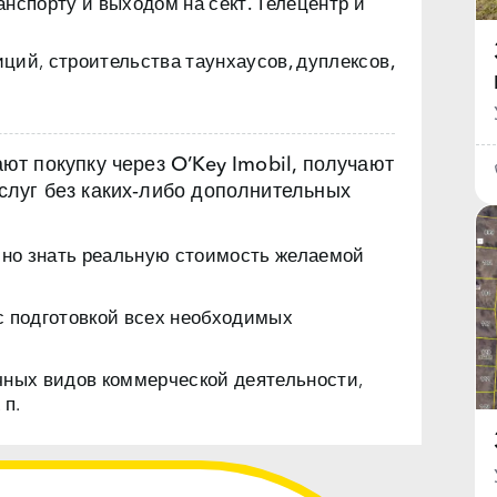
анспорту и выходом на
сект. Телецентр и
иций,
строительства таунхаусов, дуплексов,
т покупку через O’Key Imobil, получают
луг без каких‑либо дополнительных
чно знать реальную стоимость желаемой
с подготовкой всех необходимых
чных видов коммерческой деятельности,
 п.