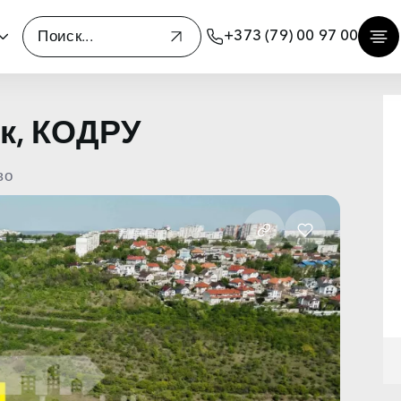
+373 (79) 00 97 00
к, КОДРУ
во