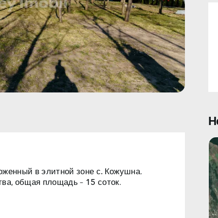
Н
ложенный в
элитной зоне с. Кожушна
.
тва
, общая площадь –
15 соток
.