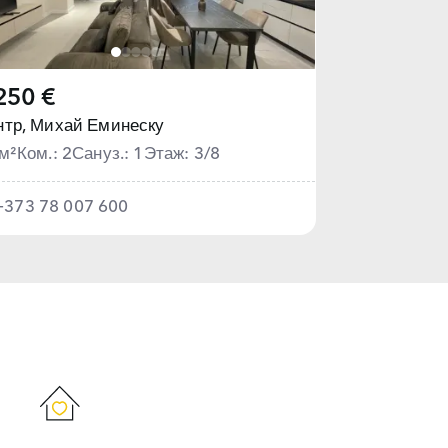
250 €
тр,
Михай Еминеску
м²
Ком.: 2
Сануз.: 1
Этаж: 3/8
+373 78 007 600