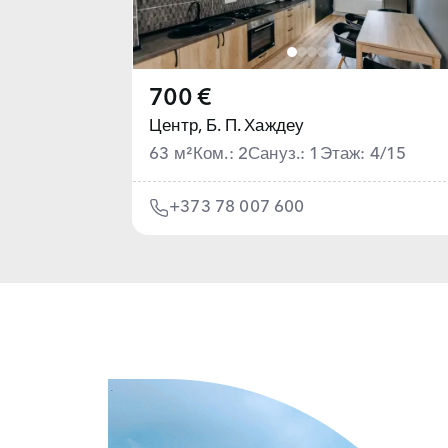
700 €
Центр,
Б. П. Хаждеу
63 м²
Ком.: 2
Сануз.: 1
Этаж: 4/15
+373 78 007 600