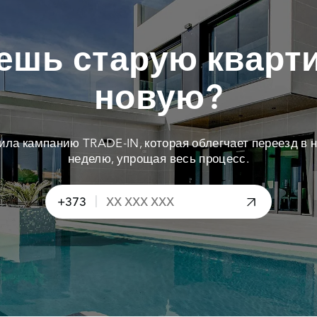
ешь старую кварти
новую?
тила кампанию TRADE-IN, которая облегчает переезд в н
неделю, упрощая весь процесс.
|
+373