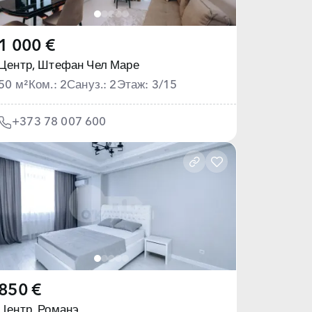
1 000 €
Центр,
Штефан Чел Маре
50 м²
Ком.: 2
Сануз.: 2
Этаж: 3/15
+373 78 007 600
850 €
Центр,
Романэ