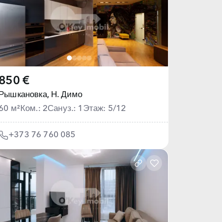
850 €
Рышкановка,
Н. Димо
60 м²
Ком.: 2
Сануз.: 1
Этаж: 5/12
+373 76 760 085