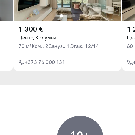
1 300 €
1 
Центр,
Колумна
Цен
70 м²
Ком.: 2
Сануз.: 1
Этаж: 12/14
60 
+373 76 000 131