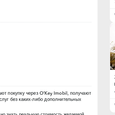
т покупку через O’Key Imobil, получают
луг без каких‑либо дополнительных
чно знать реальную стоимость желаемой