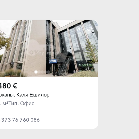
480 €
юканы,
Каля Ешилор
4 м²
Тип: Офис
+373 76 760 086