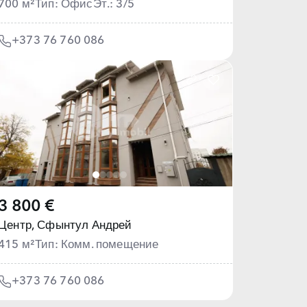
700 м²
Тип: Офис
Эт.: 3/5
+373 76 760 086
3 800 €
Центр,
Сфынтул Андрей
415 м²
Тип: Комм. помещение
+373 76 760 086