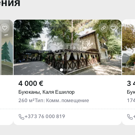
ения
4 000 €
3 
Буюканы,
Каля Ешилор
Бу
260 м²
Тип: Комм. помещение
17
+373 76 000 819