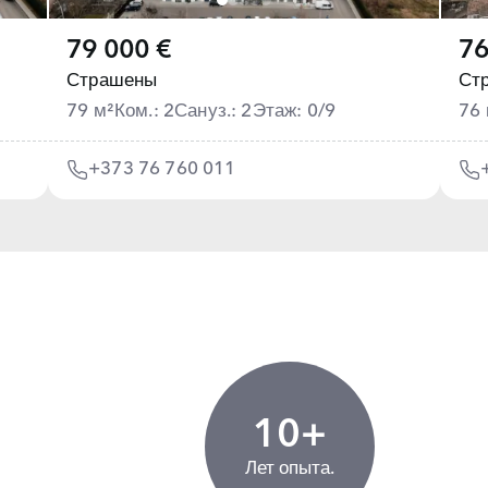
79 000 €
76
Страшены
Ст
79 м²
Ком.: 2
Сануз.: 2
Этаж: 0/9
76 
+373 76 760 011
10+
Лет опыта.