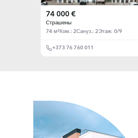
74 000 €
Страшены
74 м²
Ком.: 2
Сануз.: 2
Этаж: 0/9
+373 76 760 011