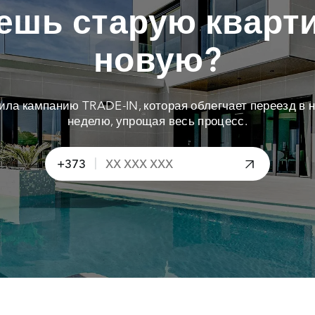
ешь старую кварти
новую?
тила кампанию TRADE-IN, которая облегчает переезд в н
неделю, упрощая весь процесс.
|
+373