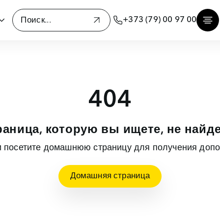
+373 (79) 00 97 00
404
раница, которую вы ищете, не найде
и посетите домашнюю страницу для получения доп
Домашняя страница