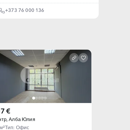
+373 76 000 136
7 €
тр,
Алба Юлия
м²
Тип: Офис