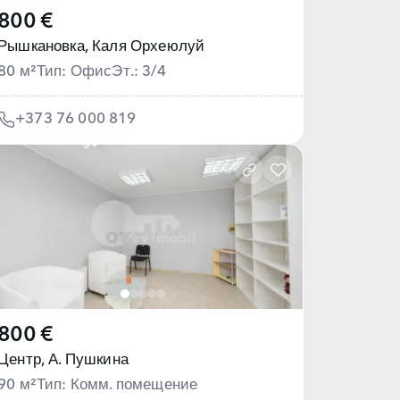
800 €
Рышкановка,
Каля Орхеюлуй
80 м²
Тип: Офис
Эт.: 3/4
+373 76 000 819
800 €
Центр,
А. Пушкина
90 м²
Тип: Комм. помещение