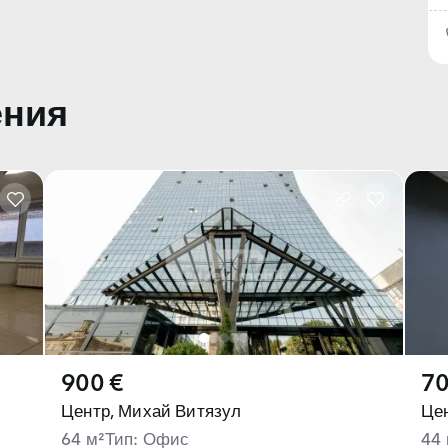
ения
900 €
70
Центр,
Михай Витязул
Цен
64 м²
Тип: Офис
44 