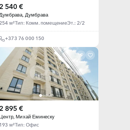
2 540 €
Думбрава,
Думбрава
254 м²
Тип: Комм. помещение
Эт.: 2/2
+373 76 000 150
2 895 €
Центр,
Михай Еминеску
193 м²
Тип: Офис