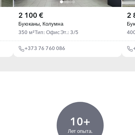
2 100 €
2 
Буюканы,
Колумна
Бу
350 м²
Тип: Офис
Эт.: 3/5
40
+373 76 760 086
10+
Лет опыта.