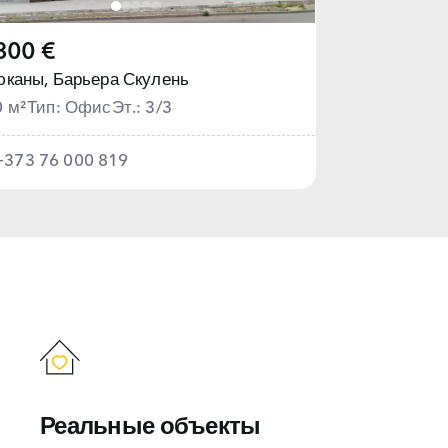
800 €
юканы,
Барьера Скулень
0 м²
Тип: Офис
Эт.: 3/3
+373 76 000 819
Реальные объекты