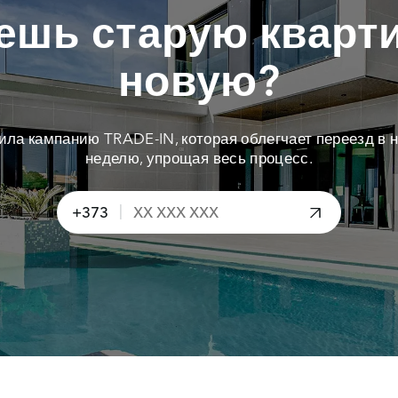
ешь старую кварти
новую?
тила кампанию TRADE-IN, которая облегчает переезд в н
неделю, упрощая весь процесс.
|
+373