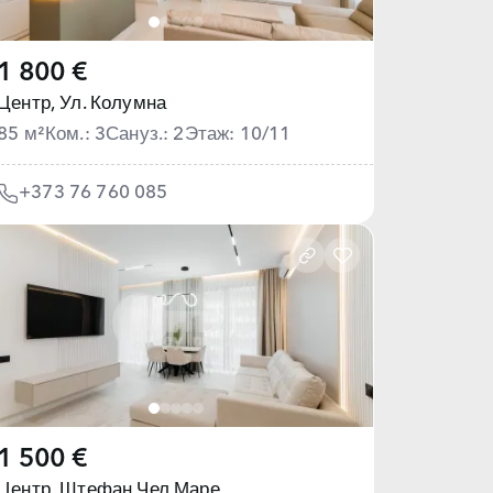
1 800 €
Центр,
Ул. Колумна
85 м²
Ком.: 3
Сануз.: 2
Этаж: 10/11
+373 76 760 085
1 500 €
Центр,
Штефан Чел Маре