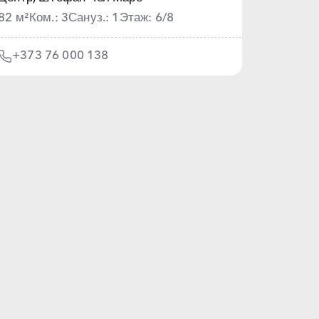
82 м²
Ком.: 3
Сануз.: 1
Этаж: 6/8
+373 76 000 138