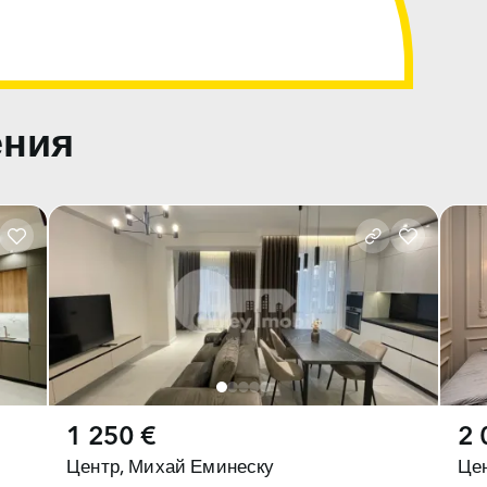
ения
1 250 €
2 
Центр,
Михай Еминеску
Цен