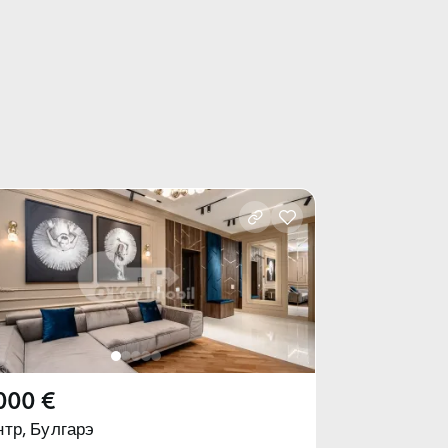
000 €
тр,
Булгарэ