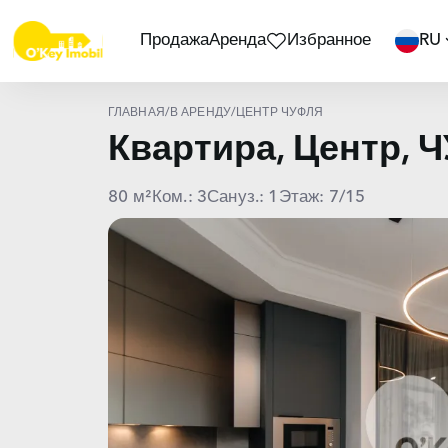
Продажа
Аренда
Избранное
RU
ГЛАВНАЯ
/
В АРЕНДУ
/
ЦЕНТР ЧУФЛЯ
Квартира, Центр, 
80 м²
Ком.: 3
Сануз.: 1
Этаж: 7/15