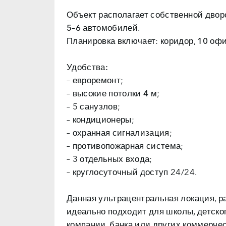
Объект располагает собственной двор
5–6 автомобилей
.
Планировка включает: коридор,
10 оф
Удобства:
– евроремонт;
– высокие потолки
4 м
;
– 5 санузлов;
– кондиционеры;
– охранная сигнализация;
– противопожарная система;
– 3 отдельных входа;
– круглосуточный доступ 24/24.
Данная ультрацентральная локация, ра
идеально подходит для
школы, детског
компании, банка
или других коммерчес