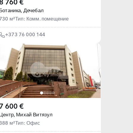
8 760 €
Ботаника,
Дечебал
730 м²
Тип: Комм. помещение
+373 76 000 144
7 600 €
Центр,
Михай Витязул
388 м²
Тип: Офис