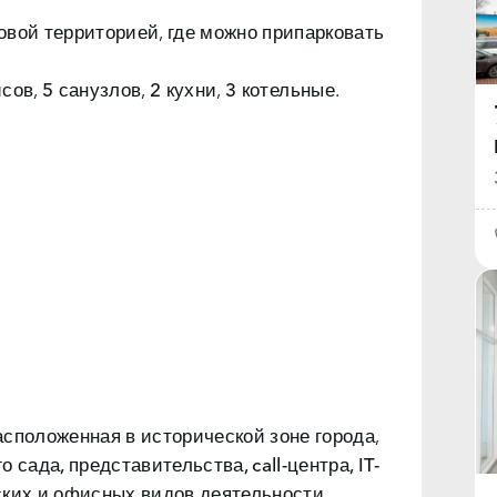
овой территорией, где можно припарковать
исов
,
5 санузлов
,
2 кухни
,
3 котельные
.
сположенная в исторической зоне города,
о сада, представительства, call-центра, IT-
ких и офисных видов деятельности.