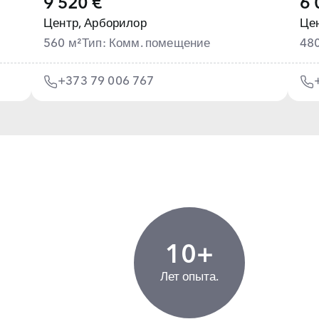
9 520 €
6 
Центр,
Арборилор
Цен
560 м²
Тип: Комм. помещение
48
+373 79 006 767
10+
Лет опыта.