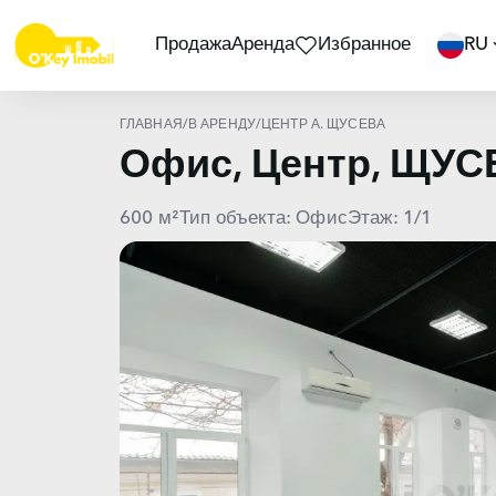
Продажа
Аренда
Избранное
RU
ГЛАВНАЯ
/
В АРЕНДУ
/
ЦЕНТР А. ЩУСЕВА
Офис, Центр, ЩУС
600 м²
Тип объекта: Офис
Этаж: 1/1