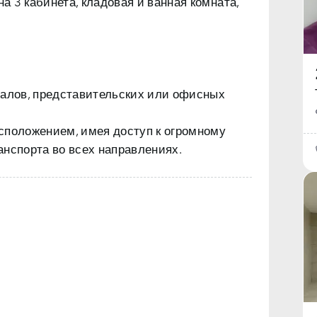
на 3 кабинета, кладовая и ванная комната,
залов, представительских или офисных
сположением, имея доступ к огромному
анспорта во всех направлениях.