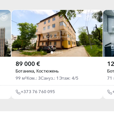
89 000 €
12
Ботаника,
Костюжень
Бот
99 м²
Ком.: 3
Сануз.: 1
Этаж: 4/5
71 
+373 76 760 095