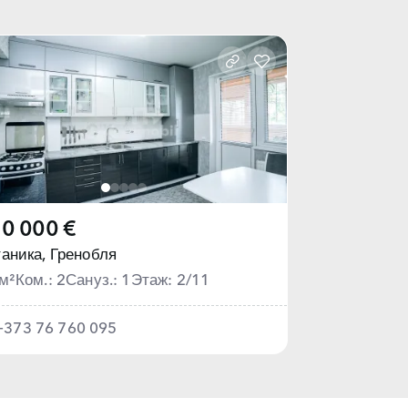
0 000 €
аника,
Гренобля
м²
Ком.: 2
Сануз.: 1
Этаж: 2/11
+373 76 760 095