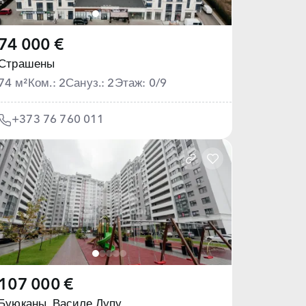
74 000 €
Страшены
74 м²
Ком.: 2
Сануз.: 2
Этаж: 0/9
+373 76 760 011
107 000 €
Буюканы,
Василе Лупу