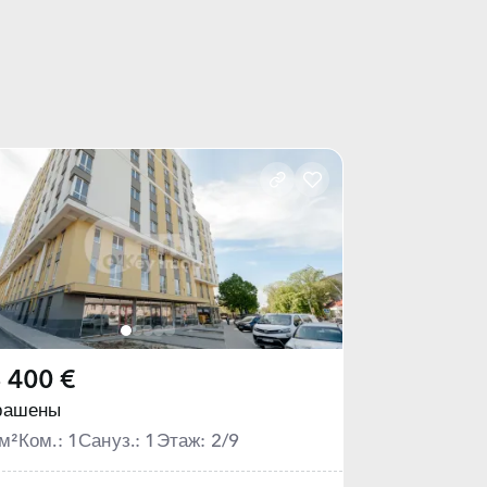
 400 €
рашены
м²
Ком.: 1
Сануз.: 1
Этаж: 2/9