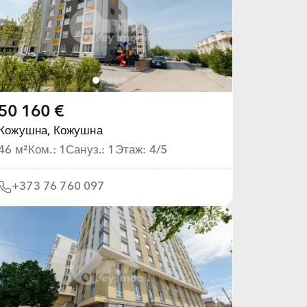
50 160 €
Кожушна,
Кожушна
46 м²
Ком.: 1
Сануз.: 1
Этаж: 4/5
+373 76 760 097