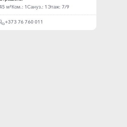
45 м²
Ком.: 1
Сануз.: 1
Этаж: 7/9
+373 76 760 011