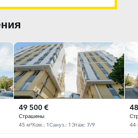
ения
49 500 €
48
Страшены
Ст
45 м²
Ком.: 1
Сануз.: 1
Этаж: 7/9
44 