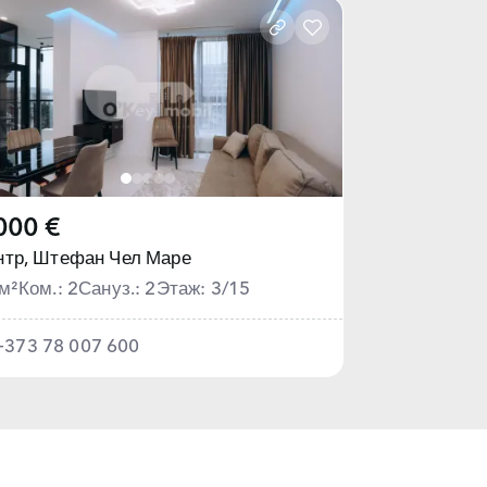
000 €
тр,
Штефан Чел Маре
м²
Ком.: 2
Сануз.: 2
Этаж: 3/15
+373 78 007 600