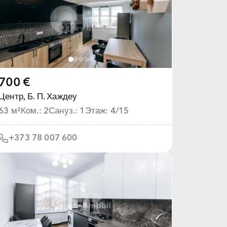
700 €
Центр,
Б. П. Хаждеу
63 м²
Ком.: 2
Сануз.: 1
Этаж: 4/15
+373 78 007 600