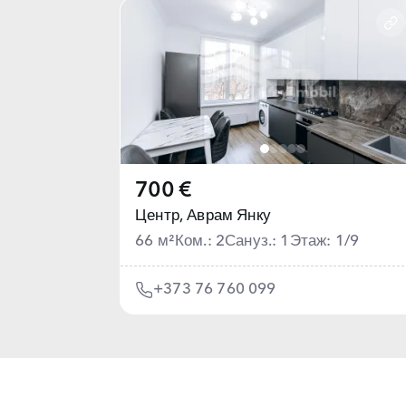
700 €
Центр,
Аврам Янку
66 м²
Ком.: 2
Сануз.: 1
Этаж: 1/9
+373 76 760 099