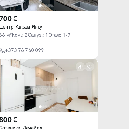
700 €
Центр,
Аврам Янку
66 м²
Ком.: 2
Сануз.: 1
Этаж: 1/9
+373 76 760 099
800 €
Ботаника,
Дечебал