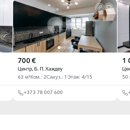
700 €
1 
Центр,
Б. П. Хаждеу
Цен
63 м²
Ком.: 2
Сануз.: 1
Этаж: 4/15
50 
+373 78 007 600