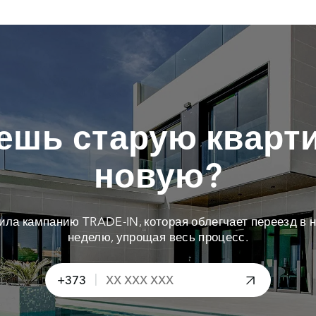
ешь старую кварти
новую?
тила кампанию TRADE-IN, которая облегчает переезд в н
неделю, упрощая весь процесс.
|
+373