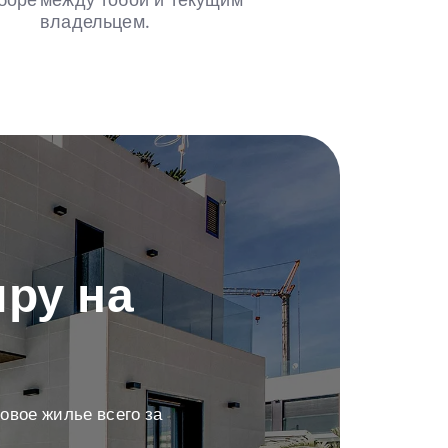
боре
между тобой и текущим
владельцем.
ру на
овое жилье всего за