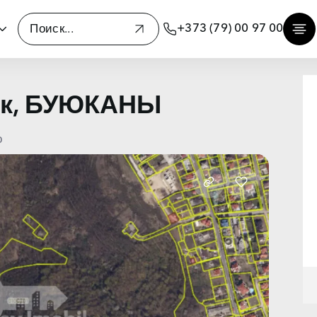
+373 (79) 00 97 00
ок, БУЮКАНЫ
о