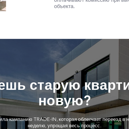
оплачивают комиссию при вы
объекта.
ешь старую кварти
новую?
тила кампанию TRADE-IN, которая облегчает переезд в н
неделю, упрощая весь процесс.