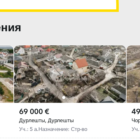
ения
69 000 €
49
Дурлешты,
Дурлешты
Чор
Уч.: 5 а.
Назначение: Стр-во
Уч.