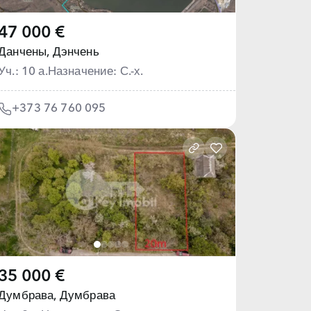
47 000 €
Данчены,
Дэнчень
Уч.: 10 а.
Назначение: С.-х.
+373 76 760 095
35 000 €
Думбрава,
Думбрава