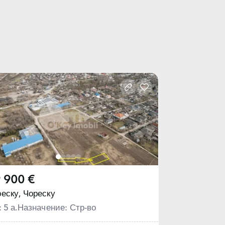
 900 €
еску,
Чореску
: 5 а.
Назначение: Стр-во