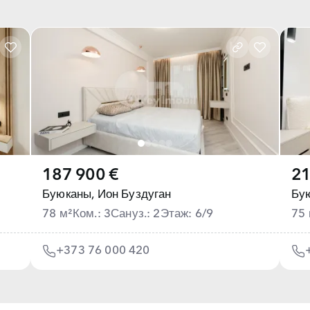
187 900 €
21
Буюканы,
Ион Буздуган
Бу
78 м²
Ком.: 3
Сануз.: 2
Этаж: 6/9
75 
+373 76 000 420