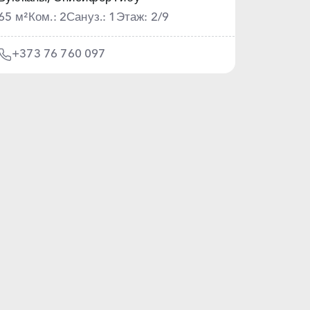
65 м²
Ком.: 2
Сануз.: 1
Этаж: 2/9
+373 76 760 097