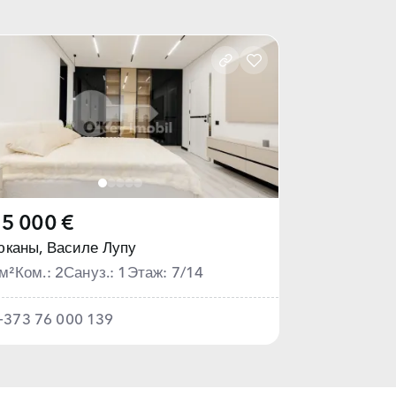
5 000 €
юканы,
Василе Лупу
м²
Ком.: 2
Сануз.: 1
Этаж: 7/14
+373 76 000 139