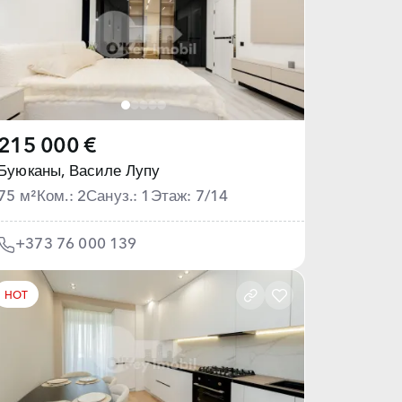
215 000 €
Буюканы,
Василе Лупу
75 м²
Ком.: 2
Сануз.: 1
Этаж: 7/14
+373 76 000 139
HOT