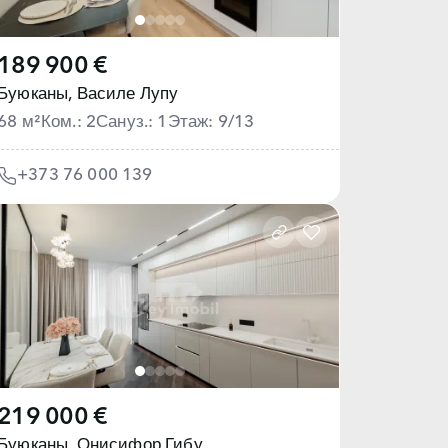
189 900 €
Буюканы,
Василе Лупу
68 м²
Ком.: 2
Сануз.: 1
Этаж: 9/13
+373 76 000 139
219 000 €
Буюканы,
Онисифор Гибу