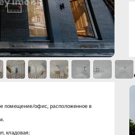
Н
е помещение/офис,
расположенное в
м.
ел, кладовая;