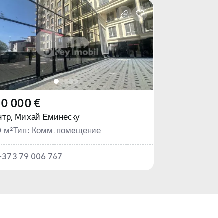
0 000 €
тр,
Михай Еминеску
0 м²
Тип: Комм. помещение
+373 79 006 767