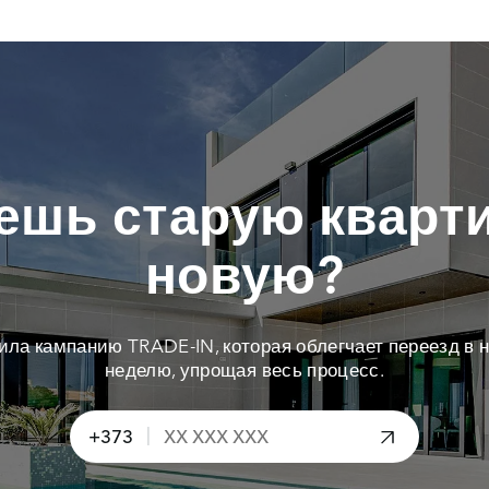
ешь старую кварти
новую?
тила кампанию TRADE-IN, которая облегчает переезд в н
неделю, упрощая весь процесс.
|
+373