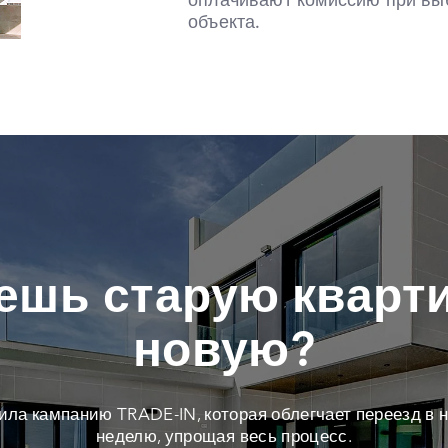
оплачивают комиссию при вы
объекта.
ешь старую кварти
новую?
тила кампанию TRADE-IN, которая облегчает переезд в н
неделю, упрощая весь процесс.