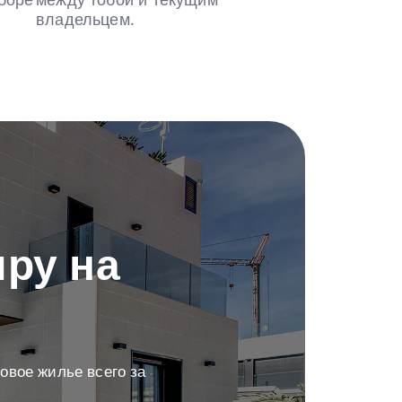
боре
между тобой и текущим
владельцем.
ру на
овое жилье всего за