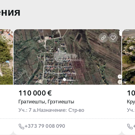
ения
110 000 €
10
Гратиешты,
Грэтиешты
Кр
Уч.: 7 а.
Назначение: Стр-во
Уч.
+373 79 008 090