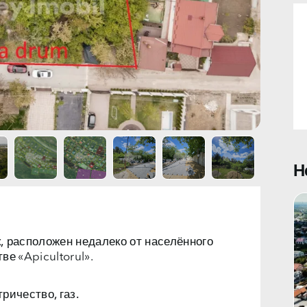
Н
,
расположен недалеко от населённого
е «Apicultorul».
ричество, газ.