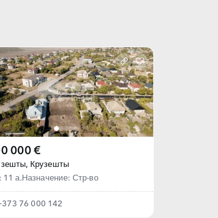
0 000 €
узешты,
Крузешты
: 11 а.
Назначение: Стр-во
+373 76 000 142