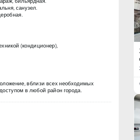
гараж, бильярдная.
альня, санузел.
деробная.
ехникой (кондиционер),
положение, вблизи всех необходимых
доступом в любой район города.