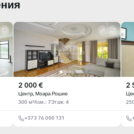
ения
2 000 €
2 
Центр,
Моара Рошие
Цен
300 м²
Ком.: 7
Этаж: 4
25
+373 76 000 131