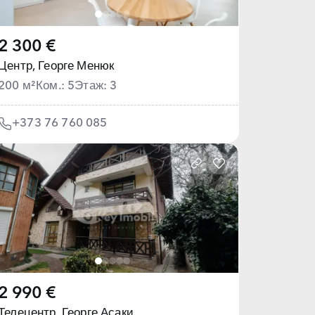
2 300 €
Центр,
Георге Менюк
200 м²
Ком.: 5
Этаж: 3
+373 76 760 085
2 990 €
Телецентр,
Георге Асаки