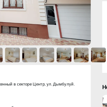
женный в
секторе Центр
, ул.
Дымбулуй
Н