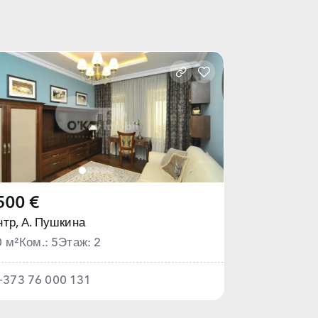
500 €
тр,
А. Пушкина
0 м²
Ком.: 5
Этаж: 2
+373 76 000 131