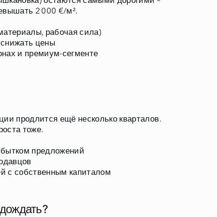
ышкановка) остаются самыми дорогими –
материалы, рабочая сила)
 снижать цены
онах и премиум-сегменте
ции продлится ещё несколько кварталов.
избытком предложений
родавцов
й с собственным капиталом
одождать?