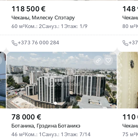
118 500 €
148 
Чеканы,
Милеску Спэтару
Чекан
60 м²
Ком.: 2
Сануз.: 1
Этаж: 1/9
80 м²
+373 76 000 284
+37
78 000 €
110 
Ботаника,
Грэдина Ботаникэ
Чекан
46 м²
Ком.: 1
Сануз.: 1
Этаж: 7/14
75 м²