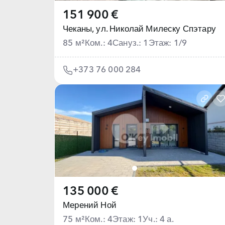
151 900 €
Чеканы,
ул. Николай Милеску Спэтару
85 м²
Ком.: 4
Сануз.: 1
Этаж: 1/9
+373 76 000 284
135 000 €
Мерений Ной
75 м²
Ком.: 4
Этаж: 1
Уч.: 4 а.