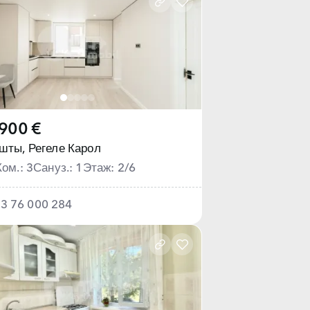
900 €
шты,
Регеле Карол
Ком.: 3
Сануз.: 1
Этаж: 2/6
3 76 000 284