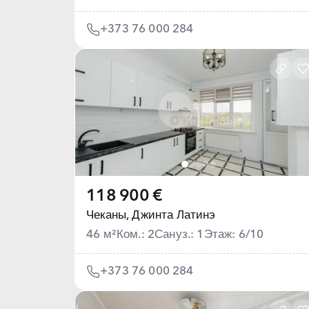
+373 76 000 284
118 900 €
Чеканы,
Джинта Латинэ
46 м²
Ком.: 2
Сануз.: 1
Этаж: 6/10
+373 76 000 284