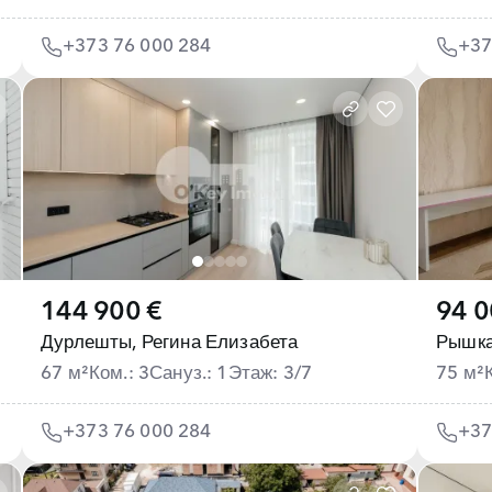
+373 76 000 284
+37
144 900 €
94 0
Дурлешты,
Регина Елизабета
Рышка
67 м²
Ком.: 3
Сануз.: 1
Этаж: 3/7
75 м²
+373 76 000 284
+37