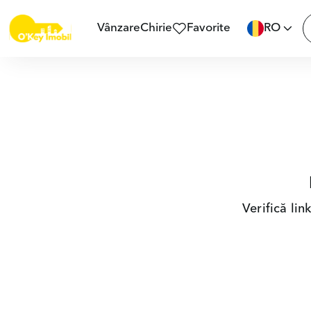
Vânzare
Chirie
Favorite
RO
Verifică li