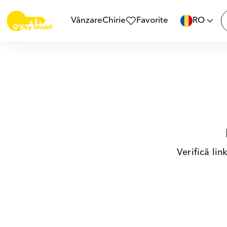
Vânzare
Chirie
Favorite
RO
Verifică li