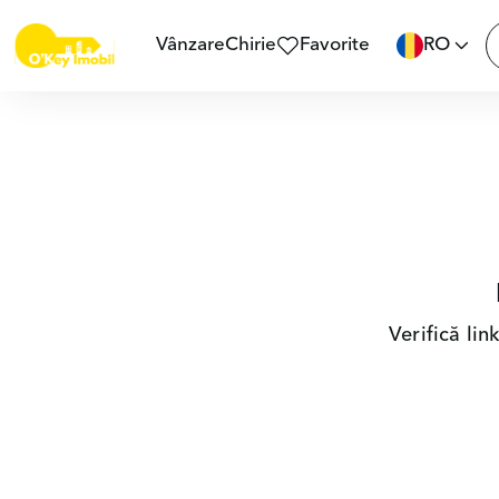
Vânzare
Chirie
Favorite
RO
Verifică li